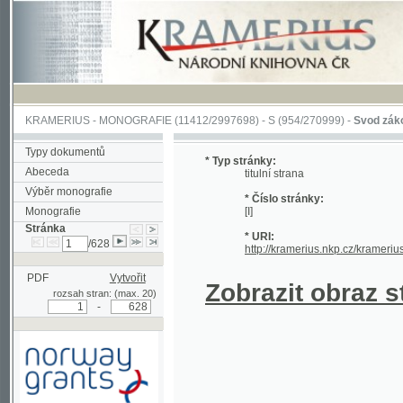
KRAMERIUS
-
MONOGRAFIE
(11412/2997698) -
S (954/270999)
-
Svod zákonův sl
Typy dokumentů
* Typ stránky:
Abeceda
titulní strana
Výběr monografie
* Číslo stránky:
Monografie
[I]
Stránka
* URI:
/628
http://kramerius.nkp.cz/kramerius/han
PDF
Vytvořit
Zobrazit obraz strá
rozsah stran: (max. 20)
-
Podpořeno grantem z Norska
prostřednictvím Norského