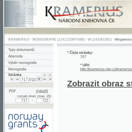
KRAMERIUS
-
MONOGRAFIE
(11412/2997698) -
W (143/45392)
-
Wegweiser durch 
Typy dokumentů
* Číslo stránky:
Abeceda
707
Výběr monografie
* URI:
Monografie
http://kramerius.nkp.cz/kramerius/hand
Stránka
/722
Zobrazit obraz strá
PDF
Vytvořit
rozsah stran: (max. 20)
-
Podpořeno grantem z Norska
prostřednictvím Norského