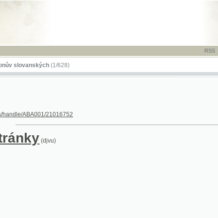
RSS
-
TISK
-
NÁP
ovanských
(1/628)
dle/ABA001/21016752
nky
(djvu)