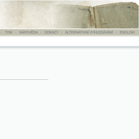
OVĚDA
-
ODKAZY
-
ALTERNATIVNÍ VYHLEDÁVÁNÍ
-
ENGLISH