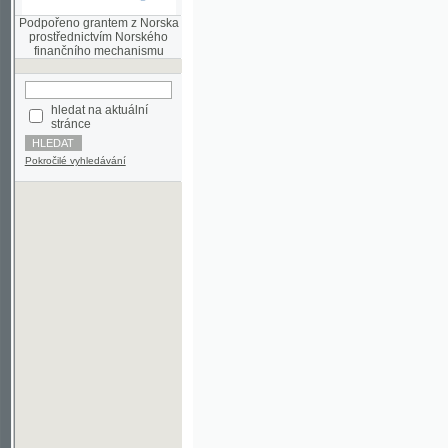
finančního mechanismu
hledat na aktuální
stránce
Pokročilé vyhledávání
©2003-2010
Developed
under GNU GPL
by
Qbizm
,
NKČR
and
KNAV