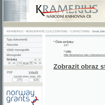
KRAMERIUS
-
MONOGRAFIE
(11412/2997698) -
S (954/270999)
-
Svod zákonův sl
Typy dokumentů
* Číslo stránky:
Abeceda
247
Výběr monografie
* URI:
Monografie
http://kramerius.nkp.cz/kramerius/han
Stránka
/628
Zobrazit obraz strá
PDF
Vytvořit
rozsah stran: (max. 20)
-
Podpořeno grantem z Norska
prostřednictvím Norského