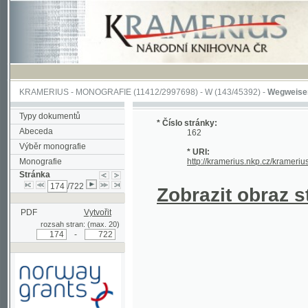
KRAMERIUS
-
MONOGRAFIE
(11412/2997698) -
W (143/45392)
-
Wegweiser durch 
Typy dokumentů
* Číslo stránky:
Abeceda
162
Výběr monografie
* URI:
Monografie
http://kramerius.nkp.cz/kramerius/hand
Stránka
/722
Zobrazit obraz strá
PDF
Vytvořit
rozsah stran: (max. 20)
-
Podpořeno grantem z Norska
prostřednictvím Norského