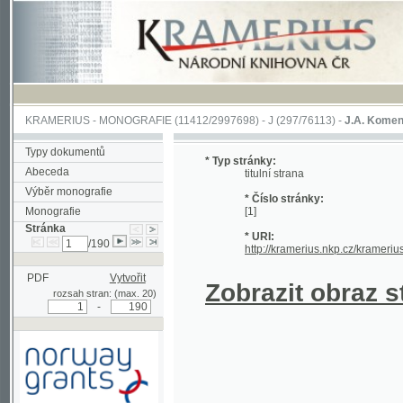
KRAMERIUS
-
MONOGRAFIE
(11412/2997698) -
J (297/76113)
-
J.A. Komenského Laby
Typy dokumentů
* Typ stránky:
Abeceda
titulní strana
Výběr monografie
* Číslo stránky:
Monografie
[1]
Stránka
* URI:
/190
http://kramerius.nkp.cz/kramerius/hand
PDF
Vytvořit
Zobrazit obraz strá
rozsah stran: (max. 20)
-
Podpořeno grantem z Norska
prostřednictvím Norského