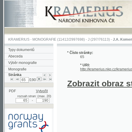
KRAMERIUS
-
MONOGRAFIE
(11412/2997698) -
J (297/76113)
-
J.A. Komenského Laby
Typy dokumentů
* Číslo stránky:
Abeceda
65
Výběr monografie
* URI:
Monografie
http://kramerius.nkp.cz/kramerius/hand
Stránka
/190
Zobrazit obraz strá
PDF
Vytvořit
rozsah stran: (max. 20)
-
Podpořeno grantem z Norska
prostřednictvím Norského