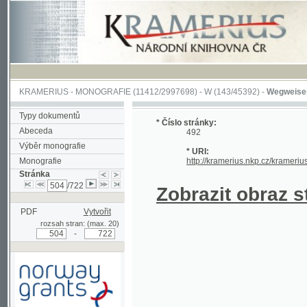
KRAMERIUS
-
MONOGRAFIE
(11412/2997698) -
W (143/45392)
-
Wegweiser durch 
Typy dokumentů
* Číslo stránky:
Abeceda
492
Výběr monografie
* URI:
Monografie
http://kramerius.nkp.cz/kramerius/hand
Stránka
/722
Zobrazit obraz strá
PDF
Vytvořit
rozsah stran: (max. 20)
-
Podpořeno grantem z Norska
prostřednictvím Norského