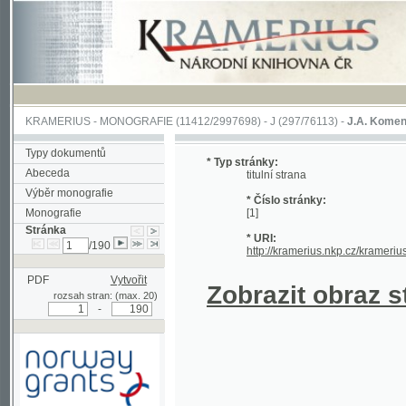
KRAMERIUS
-
MONOGRAFIE
(11412/2997698) -
J (297/76113)
-
J.A. Komenského Laby
Typy dokumentů
* Typ stránky:
Abeceda
titulní strana
Výběr monografie
* Číslo stránky:
Monografie
[1]
Stránka
* URI:
/190
http://kramerius.nkp.cz/kramerius/hand
PDF
Vytvořit
Zobrazit obraz strá
rozsah stran: (max. 20)
-
Podpořeno grantem z Norska
prostřednictvím Norského