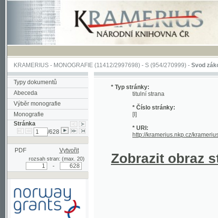
KRAMERIUS
-
MONOGRAFIE
(11412/2997698) -
S (954/270999)
-
Svod zákonův sl
Typy dokumentů
* Typ stránky:
Abeceda
titulní strana
Výběr monografie
* Číslo stránky:
Monografie
[I]
Stránka
* URI:
/628
http://kramerius.nkp.cz/kramerius/han
PDF
Vytvořit
Zobrazit obraz strá
rozsah stran: (max. 20)
-
Podpořeno grantem z Norska
prostřednictvím Norského