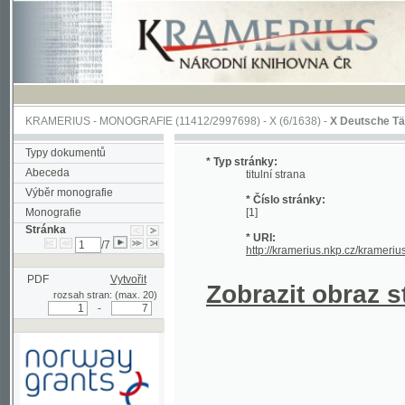
KRAMERIUS
-
MONOGRAFIE
(11412/2997698) -
X (6/1638)
-
X Deutsche Tänze sam
Typy dokumentů
* Typ stránky:
Abeceda
titulní strana
Výběr monografie
* Číslo stránky:
Monografie
[1]
Stránka
* URI:
/7
http://kramerius.nkp.cz/kramerius/han
PDF
Vytvořit
Zobrazit obraz strá
rozsah stran: (max. 20)
-
Podpořeno grantem z Norska
prostřednictvím Norského