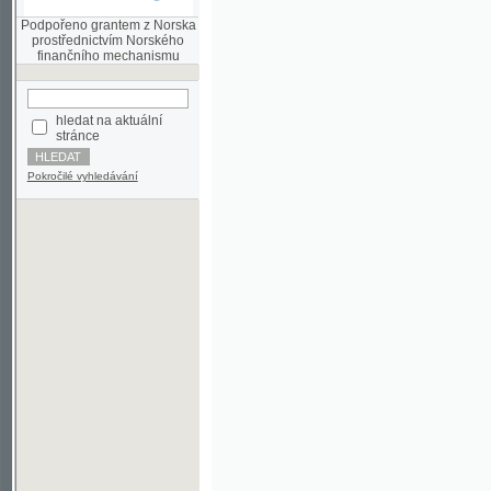
finančního mechanismu
hledat na aktuální
stránce
Pokročilé vyhledávání
©2003-2010
Developed
under GNU GPL
by
Qbizm
,
NKČR
and
KNAV