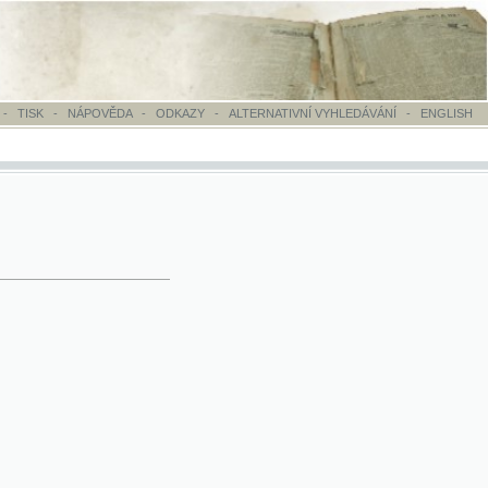
OVĚDA
-
ODKAZY
-
ALTERNATIVNÍ VYHLEDÁVÁNÍ
-
ENGLISH