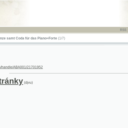
RSS
-
TISK
-
NÁP
t Coda für das Piano=Forte
(1/7)
dle/ABA001/21701952
nky
(djvu)