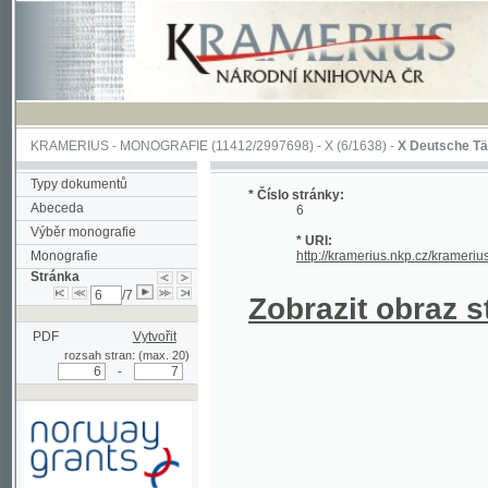
KRAMERIUS
-
MONOGRAFIE
(11412/2997698) -
X (6/1638)
-
X Deutsche Tänze sam
Typy dokumentů
* Číslo stránky:
Abeceda
6
Výběr monografie
* URI:
Monografie
http://kramerius.nkp.cz/kramerius/han
Stránka
/7
Zobrazit obraz strá
PDF
Vytvořit
rozsah stran: (max. 20)
-
Podpořeno grantem z Norska
prostřednictvím Norského