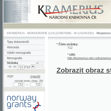
KRAMERIUS
-
MONOGRAFIE
(11412/2997698) -
W (143/45392)
-
Wegweiser durch 
Typy dokumentů
* Číslo stránky:
Abeceda
712
Výběr monografie
* URI:
Monografie
http://kramerius.nkp.cz/kramerius/hand
Stránka
/722
Zobrazit obraz strá
PDF
Vytvořit
rozsah stran: (max. 20)
-
Podpořeno grantem z Norska
prostřednictvím Norského