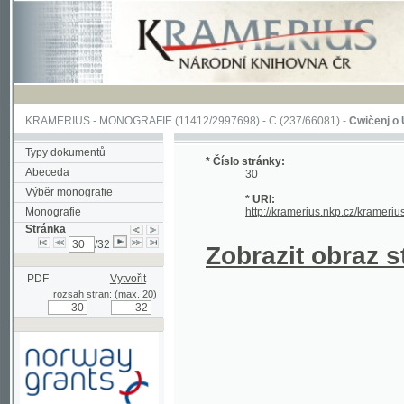
KRAMERIUS
-
MONOGRAFIE
(11412/2997698) -
C (237/66081)
-
Cwičenj o Užjwánj 
Typy dokumentů
* Číslo stránky:
Abeceda
30
Výběr monografie
* URI:
Monografie
http://kramerius.nkp.cz/kramerius/hand
Stránka
/32
Zobrazit obraz strá
PDF
Vytvořit
rozsah stran: (max. 20)
-
Podpořeno grantem z Norska
prostřednictvím Norského