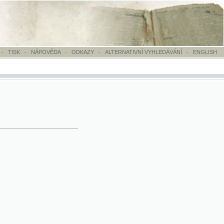
OVĚDA
-
ODKAZY
-
ALTERNATIVNÍ VYHLEDÁVÁNÍ
-
ENGLISH