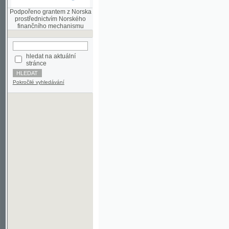
finančního mechanismu
hledat na aktuální
stránce
Pokročilé vyhledávání
©2003-2010
Developed
under GNU GPL
by
Qbizm
,
NKČR
and
KNAV