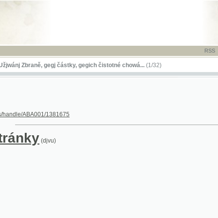
RSS
-
TISK
-
NÁP
Zbraně, gegj částky, gegich čistotné chowá...
(1/32)
le/ABA001/1381675
nky
(djvu)