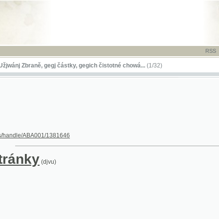
RSS
-
TISK
-
NÁP
Zbraně, gegj částky, gegich čistotné chowá...
(1/32)
le/ABA001/1381646
nky
(djvu)