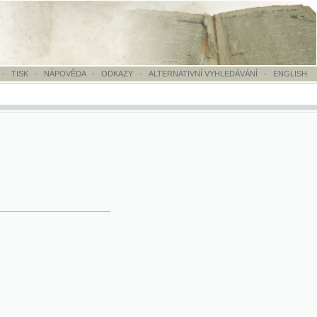
OVĚDA
-
ODKAZY
-
ALTERNATIVNÍ VYHLEDÁVÁNÍ
-
ENGLISH