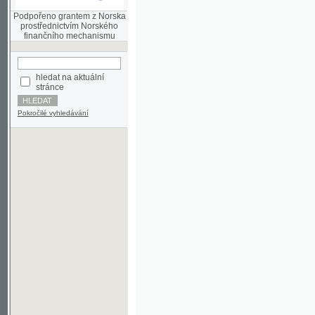
finančního mechanismu
hledat na aktuální
stránce
Pokročilé vyhledávání
©2003-2010
Developed
under GNU GPL
by
Qbizm
,
NKČR
and
KNAV