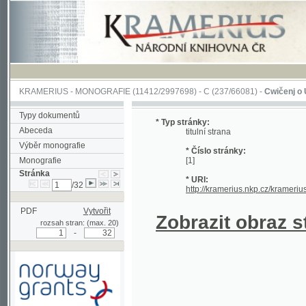
KRAMERIUS
-
MONOGRAFIE
(11412/2997698) -
C (237/66081)
-
Cwičenj o Užjwánj 
Typy dokumentů
* Typ stránky:
Abeceda
titulní strana
Výběr monografie
* Číslo stránky:
Monografie
[1]
Stránka
* URI:
/32
http://kramerius.nkp.cz/kramerius/hand
PDF
Vytvořit
Zobrazit obraz strá
rozsah stran: (max. 20)
-
Podpořeno grantem z Norska
prostřednictvím Norského