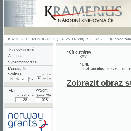
KRAMERIUS
-
MONOGRAFIE
(11412/2997698) -
S (954/270999)
-
Svod zákonův sl
Typy dokumentů
* Číslo stránky:
Abeceda
XXVIII
Výběr monografie
* URI:
Monografie
http://kramerius.nkp.cz/kramerius/han
Stránka
/628
Zobrazit obraz strá
PDF
Vytvořit
rozsah stran: (max. 20)
-
Podpořeno grantem z Norska
prostřednictvím Norského