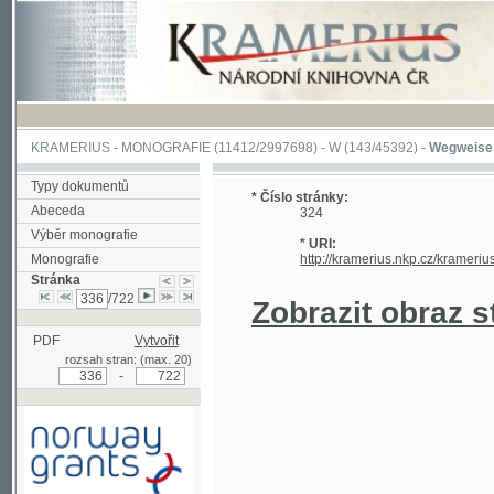
KRAMERIUS
-
MONOGRAFIE
(11412/2997698) -
W (143/45392)
-
Wegweiser durch 
Typy dokumentů
* Číslo stránky:
Abeceda
324
Výběr monografie
* URI:
Monografie
http://kramerius.nkp.cz/kramerius/hand
Stránka
/722
Zobrazit obraz strá
PDF
Vytvořit
rozsah stran: (max. 20)
-
Podpořeno grantem z Norska
prostřednictvím Norského