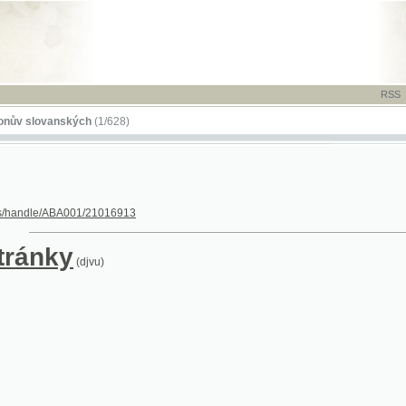
RSS
-
TISK
-
NÁP
ovanských
(1/628)
dle/ABA001/21016913
nky
(djvu)