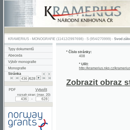
KRAMERIUS
-
MONOGRAFIE
(11412/2997698) -
S (954/270999)
-
Svod zákonův sl
Typy dokumentů
* Číslo stránky:
Abeceda
408
Výběr monografie
* URI:
Monografie
http://kramerius.nkp.cz/kramerius/han
Stránka
/628
Zobrazit obraz strá
PDF
Vytvořit
rozsah stran: (max. 20)
-
Podpořeno grantem z Norska
prostřednictvím Norského