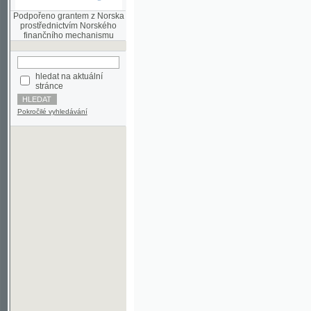
finančního mechanismu
hledat na aktuální
stránce
Pokročilé vyhledávání
©2003-2010
Developed
under GNU GPL
by
Qbizm
,
NKČR
and
KNAV