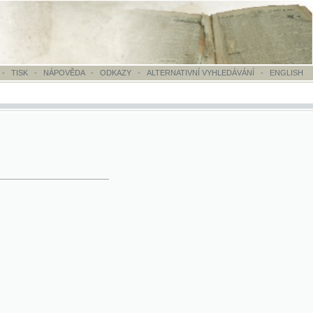
OVĚDA
-
ODKAZY
-
ALTERNATIVNÍ VYHLEDÁVÁNÍ
-
ENGLISH