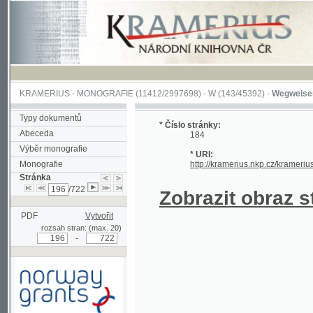
KRAMERIUS
-
MONOGRAFIE
(11412/2997698) -
W (143/45392)
-
Wegweiser durch 
Typy dokumentů
* Číslo stránky:
Abeceda
184
Výběr monografie
* URI:
Monografie
http://kramerius.nkp.cz/kramerius/hand
Stránka
/722
Zobrazit obraz strá
PDF
Vytvořit
rozsah stran: (max. 20)
-
Podpořeno grantem z Norska
prostřednictvím Norského