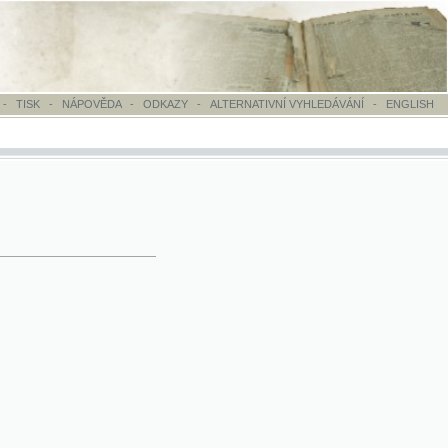
OVĚDA
-
ODKAZY
-
ALTERNATIVNÍ VYHLEDÁVÁNÍ
-
ENGLISH