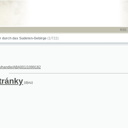
RSS
-
TISK
-
NÁP
das Sudeten-Gebirge
(1/722)
le/ABA001/1099182
nky
(djvu)