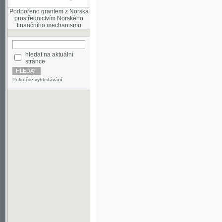
finančního mechanismu
hledat na aktuální
stránce
Pokročilé vyhledávání
©2003-2010
Developed
under GNU GPL
by
Qbizm
,
NKČR
and
KNAV