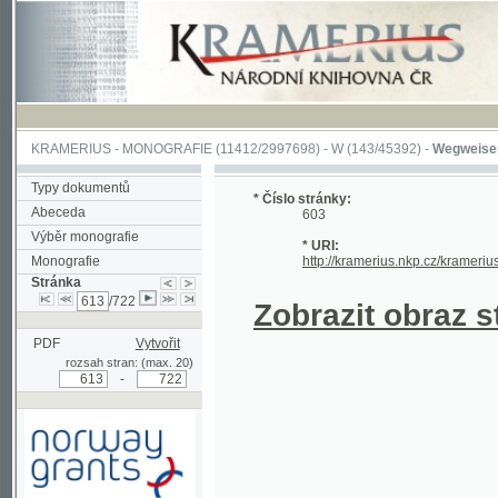
KRAMERIUS
-
MONOGRAFIE
(11412/2997698) -
W (143/45392)
-
Wegweiser durch 
Typy dokumentů
* Číslo stránky:
Abeceda
603
Výběr monografie
* URI:
Monografie
http://kramerius.nkp.cz/kramerius/hand
Stránka
/722
Zobrazit obraz strá
PDF
Vytvořit
rozsah stran: (max. 20)
-
Podpořeno grantem z Norska
prostřednictvím Norského