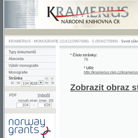
KRAMERIUS
-
MONOGRAFIE
(11412/2997698) -
S (954/270999)
-
Svod zákonův sl
Typy dokumentů
* Číslo stránky:
Abeceda
76
Výběr monografie
* URI:
Monografie
http://kramerius.nkp.cz/kramerius/han
Stránka
/628
Zobrazit obraz strá
PDF
Vytvořit
rozsah stran: (max. 20)
-
Podpořeno grantem z Norska
prostřednictvím Norského