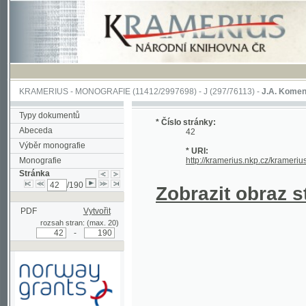
KRAMERIUS
-
MONOGRAFIE
(11412/2997698) -
J (297/76113)
-
J.A. Komenského Laby
Typy dokumentů
* Číslo stránky:
Abeceda
42
Výběr monografie
* URI:
Monografie
http://kramerius.nkp.cz/kramerius/hand
Stránka
/190
Zobrazit obraz strá
PDF
Vytvořit
rozsah stran: (max. 20)
-
Podpořeno grantem z Norska
prostřednictvím Norského