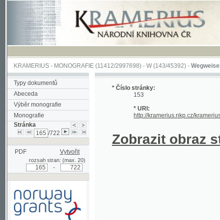
KRAMERIUS
-
MONOGRAFIE
(11412/2997698) -
W (143/45392)
-
Wegweiser durch 
Typy dokumentů
* Číslo stránky:
Abeceda
153
Výběr monografie
* URI:
Monografie
http://kramerius.nkp.cz/kramerius/hand
Stránka
/722
Zobrazit obraz strá
PDF
Vytvořit
rozsah stran: (max. 20)
-
Podpořeno grantem z Norska
prostřednictvím Norského