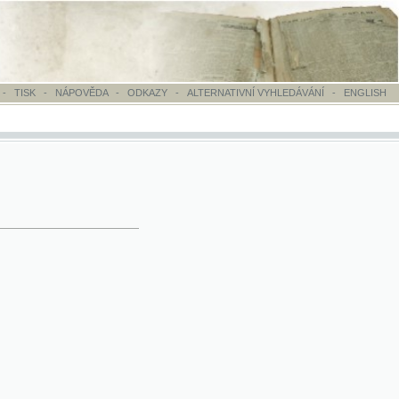
OVĚDA
-
ODKAZY
-
ALTERNATIVNÍ VYHLEDÁVÁNÍ
-
ENGLISH