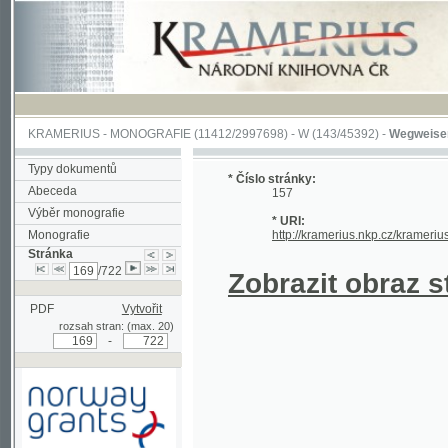
KRAMERIUS
-
MONOGRAFIE
(11412/2997698) -
W (143/45392)
-
Wegweiser durch 
Typy dokumentů
* Číslo stránky:
Abeceda
157
Výběr monografie
* URI:
Monografie
http://kramerius.nkp.cz/kramerius/hand
Stránka
/722
Zobrazit obraz strá
PDF
Vytvořit
rozsah stran: (max. 20)
-
Podpořeno grantem z Norska
prostřednictvím Norského