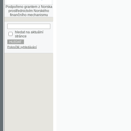
finančního mechanismu
hledat na aktuální
stránce
Pokročilé vyhledávání
©2003-2010
Developed
under GNU GPL
by
Qbizm
,
NKČR
and
KNAV