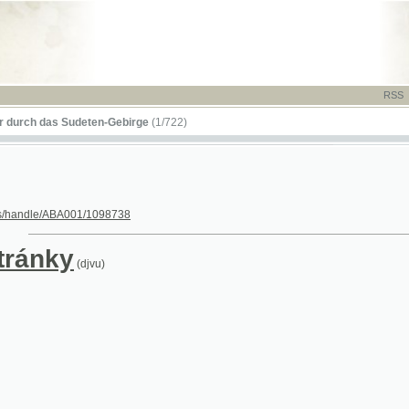
RSS
-
TISK
-
NÁP
das Sudeten-Gebirge
(1/722)
le/ABA001/1098738
nky
(djvu)