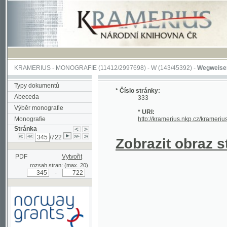
KRAMERIUS
-
MONOGRAFIE
(11412/2997698) -
W (143/45392)
-
Wegweiser durch 
Typy dokumentů
* Číslo stránky:
Abeceda
333
Výběr monografie
* URI:
Monografie
http://kramerius.nkp.cz/kramerius/hand
Stránka
/722
Zobrazit obraz strá
PDF
Vytvořit
rozsah stran: (max. 20)
-
Podpořeno grantem z Norska
prostřednictvím Norského