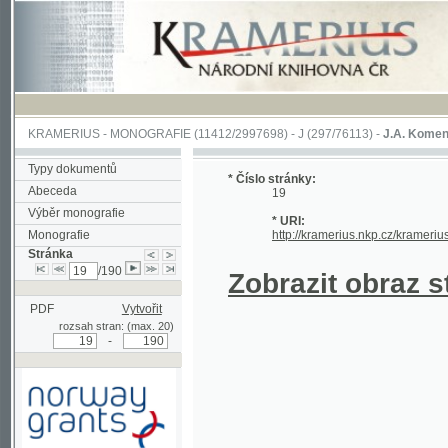
KRAMERIUS
-
MONOGRAFIE
(11412/2997698) -
J (297/76113)
-
J.A. Komenského Laby
Typy dokumentů
* Číslo stránky:
Abeceda
19
Výběr monografie
* URI:
Monografie
http://kramerius.nkp.cz/kramerius/hand
Stránka
/190
Zobrazit obraz strá
PDF
Vytvořit
rozsah stran: (max. 20)
-
Podpořeno grantem z Norska
prostřednictvím Norského