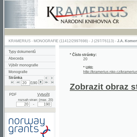
KRAMERIUS
-
MONOGRAFIE
(11412/2997698) -
J (297/76113)
-
J.A. Komenského Laby
Typy dokumentů
* Číslo stránky:
Abeceda
20
Výběr monografie
* URI:
Monografie
http://kramerius.nkp.cz/kramerius/hand
Stránka
/190
Zobrazit obraz strá
PDF
Vytvořit
rozsah stran: (max. 20)
-
Podpořeno grantem z Norska
prostřednictvím Norského