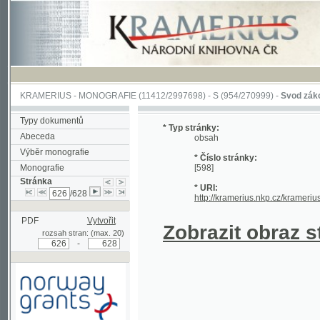
KRAMERIUS
-
MONOGRAFIE
(11412/2997698) -
S (954/270999)
-
Svod zákonův sl
Typy dokumentů
* Typ stránky:
Abeceda
obsah
Výběr monografie
* Číslo stránky:
Monografie
[598]
Stránka
* URI:
/628
http://kramerius.nkp.cz/kramerius/han
PDF
Vytvořit
Zobrazit obraz strá
rozsah stran: (max. 20)
-
Podpořeno grantem z Norska
prostřednictvím Norského