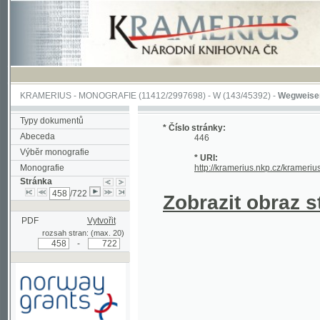
KRAMERIUS
-
MONOGRAFIE
(11412/2997698) -
W (143/45392)
-
Wegweiser durch 
Typy dokumentů
* Číslo stránky:
Abeceda
446
Výběr monografie
* URI:
Monografie
http://kramerius.nkp.cz/kramerius/hand
Stránka
/722
Zobrazit obraz strá
PDF
Vytvořit
rozsah stran: (max. 20)
-
Podpořeno grantem z Norska
prostřednictvím Norského