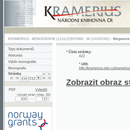
KRAMERIUS
-
MONOGRAFIE
(11412/2997698) -
W (143/45392)
-
Wegweiser durch 
Typy dokumentů
* Číslo stránky:
Abeceda
422
Výběr monografie
* URI:
Monografie
http://kramerius.nkp.cz/kramerius/hand
Stránka
/722
Zobrazit obraz strá
PDF
Vytvořit
rozsah stran: (max. 20)
-
Podpořeno grantem z Norska
prostřednictvím Norského