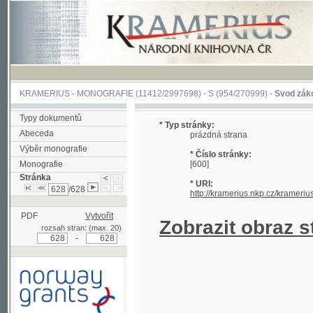
KRAMERIUS
-
MONOGRAFIE
(11412/2997698) -
S (954/270999)
-
Svod zákonův sl
Typy dokumentů
* Typ stránky:
Abeceda
prázdná strana
Výběr monografie
* Číslo stránky:
Monografie
[600]
Stránka
* URI:
/628
http://kramerius.nkp.cz/kramerius/han
PDF
Vytvořit
Zobrazit obraz strá
rozsah stran: (max. 20)
-
Podpořeno grantem z Norska
prostřednictvím Norského