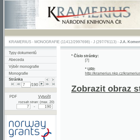
KRAMERIUS
-
MONOGRAFIE
(11412/2997698) -
J (297/76113)
-
J.A. Komenského Laby
Typy dokumentů
* Číslo stránky:
Abeceda
[7]
Výběr monografie
* URI:
Monografie
http://kramerius.nkp.cz/kramerius/hand
Stránka
/190
Zobrazit obraz strá
PDF
Vytvořit
rozsah stran: (max. 20)
-
Podpořeno grantem z Norska
prostřednictvím Norského