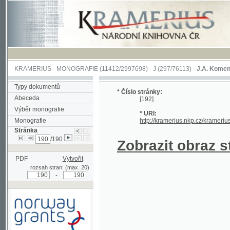
KRAMERIUS
-
MONOGRAFIE
(11412/2997698) -
J (297/76113)
-
J.A. Komenského Laby
Typy dokumentů
* Číslo stránky:
Abeceda
[192]
Výběr monografie
* URI:
Monografie
http://kramerius.nkp.cz/kramerius/hand
Stránka
/190
Zobrazit obraz strá
PDF
Vytvořit
rozsah stran: (max. 20)
-
Podpořeno grantem z Norska
prostřednictvím Norského