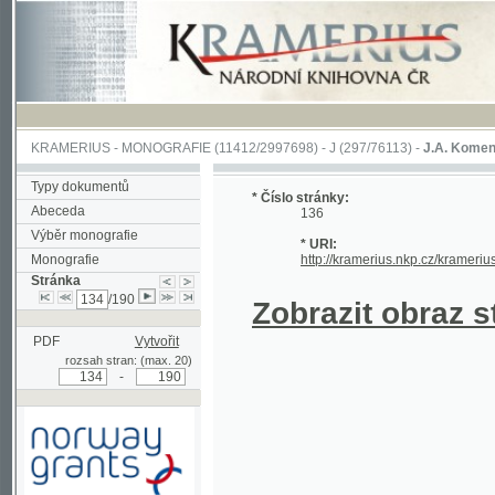
KRAMERIUS
-
MONOGRAFIE
(11412/2997698) -
J (297/76113)
-
J.A. Komenského Laby
Typy dokumentů
* Číslo stránky:
Abeceda
136
Výběr monografie
* URI:
Monografie
http://kramerius.nkp.cz/kramerius/hand
Stránka
/190
Zobrazit obraz strá
PDF
Vytvořit
rozsah stran: (max. 20)
-
Podpořeno grantem z Norska
prostřednictvím Norského