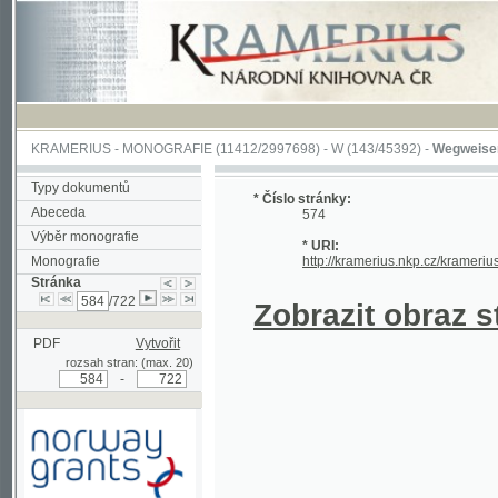
KRAMERIUS
-
MONOGRAFIE
(11412/2997698) -
W (143/45392)
-
Wegweiser durch 
Typy dokumentů
* Číslo stránky:
Abeceda
574
Výběr monografie
* URI:
Monografie
http://kramerius.nkp.cz/kramerius/hand
Stránka
/722
Zobrazit obraz strá
PDF
Vytvořit
rozsah stran: (max. 20)
-
Podpořeno grantem z Norska
prostřednictvím Norského