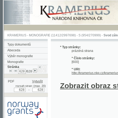
KRAMERIUS
-
MONOGRAFIE
(11412/2997698) -
S (954/270999)
-
Svod zákonův sl
Typy dokumentů
* Typ stránky:
Abeceda
prázdná strana
Výběr monografie
* Číslo stránky:
Monografie
[600]
Stránka
* URI:
/628
http://kramerius.nkp.cz/kramerius/han
PDF
Vytvořit
Zobrazit obraz strá
rozsah stran: (max. 20)
-
Podpořeno grantem z Norska
prostřednictvím Norského