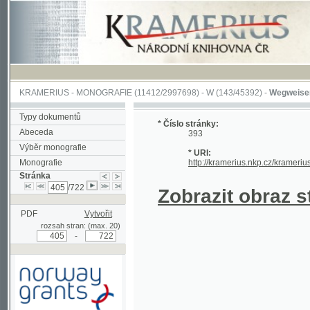
KRAMERIUS
-
MONOGRAFIE
(11412/2997698) -
W (143/45392)
-
Wegweiser durch 
Typy dokumentů
* Číslo stránky:
Abeceda
393
Výběr monografie
* URI:
Monografie
http://kramerius.nkp.cz/kramerius/hand
Stránka
/722
Zobrazit obraz strá
PDF
Vytvořit
rozsah stran: (max. 20)
-
Podpořeno grantem z Norska
prostřednictvím Norského