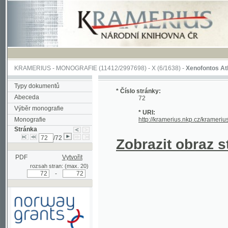
KRAMERIUS
-
MONOGRAFIE
(11412/2997698) -
X (6/1638)
-
Xenofontos Athenaion 
Typy dokumentů
* Číslo stránky:
Abeceda
72
Výběr monografie
* URI:
Monografie
http://kramerius.nkp.cz/kramerius/hand
Stránka
/72
Zobrazit obraz strá
PDF
Vytvořit
rozsah stran: (max. 20)
-
Podpořeno grantem z Norska
prostřednictvím Norského