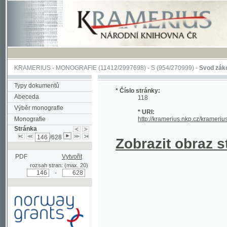
KRAMERIUS
-
MONOGRAFIE
(11412/2997698) -
S (954/270999)
-
Svod zákonův sl
Typy dokumentů
* Číslo stránky:
Abeceda
118
Výběr monografie
* URI:
Monografie
http://kramerius.nkp.cz/kramerius/han
Stránka
/628
Zobrazit obraz strá
PDF
Vytvořit
rozsah stran: (max. 20)
-
Podpořeno grantem z Norska
prostřednictvím Norského