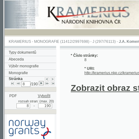
KRAMERIUS
-
MONOGRAFIE
(11412/2997698) -
J (297/76113)
-
J.A. Komenského Laby
Typy dokumentů
* Číslo stránky:
Abeceda
8
Výběr monografie
* URI:
Monografie
http://kramerius.nkp.cz/kramerius/hand
Stránka
/190
Zobrazit obraz strá
PDF
Vytvořit
rozsah stran: (max. 20)
-
Podpořeno grantem z Norska
prostřednictvím Norského