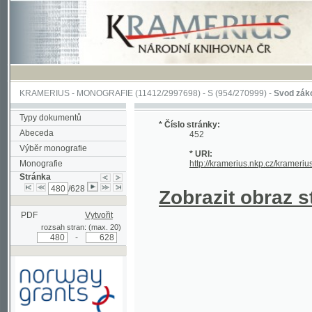
KRAMERIUS
-
MONOGRAFIE
(11412/2997698) -
S (954/270999)
-
Svod zákonův sl
Typy dokumentů
* Číslo stránky:
Abeceda
452
Výběr monografie
* URI:
Monografie
http://kramerius.nkp.cz/kramerius/han
Stránka
/628
Zobrazit obraz strá
PDF
Vytvořit
rozsah stran: (max. 20)
-
Podpořeno grantem z Norska
prostřednictvím Norského