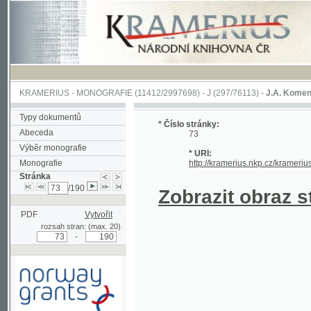
KRAMERIUS
-
MONOGRAFIE
(11412/2997698) -
J (297/76113)
-
J.A. Komenského Laby
Typy dokumentů
* Číslo stránky:
Abeceda
73
Výběr monografie
* URI:
Monografie
http://kramerius.nkp.cz/kramerius/hand
Stránka
/190
Zobrazit obraz strá
PDF
Vytvořit
rozsah stran: (max. 20)
-
Podpořeno grantem z Norska
prostřednictvím Norského