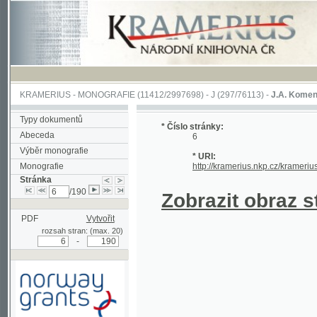
KRAMERIUS
-
MONOGRAFIE
(11412/2997698) -
J (297/76113)
-
J.A. Komenského Laby
Typy dokumentů
* Číslo stránky:
Abeceda
6
Výběr monografie
* URI:
Monografie
http://kramerius.nkp.cz/kramerius/hand
Stránka
/190
Zobrazit obraz strá
PDF
Vytvořit
rozsah stran: (max. 20)
-
Podpořeno grantem z Norska
prostřednictvím Norského