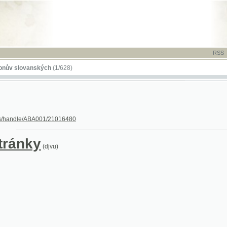
RSS
-
TISK
-
NÁP
ovanských
(1/628)
dle/ABA001/21016480
nky
(djvu)