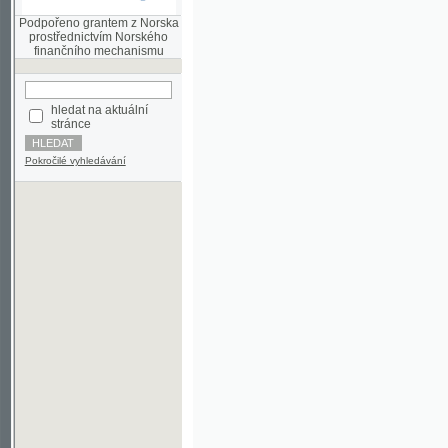
finančního mechanismu
hledat na aktuální
stránce
Pokročilé vyhledávání
©2003-2010
Developed
under GNU GPL
by
Qbizm
,
NKČR
and
KNAV