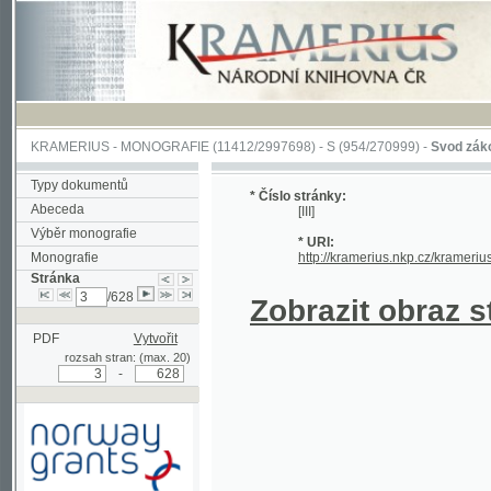
KRAMERIUS
-
MONOGRAFIE
(11412/2997698) -
S (954/270999)
-
Svod zákonův sl
Typy dokumentů
* Číslo stránky:
Abeceda
[III]
Výběr monografie
* URI:
Monografie
http://kramerius.nkp.cz/kramerius/han
Stránka
/628
Zobrazit obraz strá
PDF
Vytvořit
rozsah stran: (max. 20)
-
Podpořeno grantem z Norska
prostřednictvím Norského