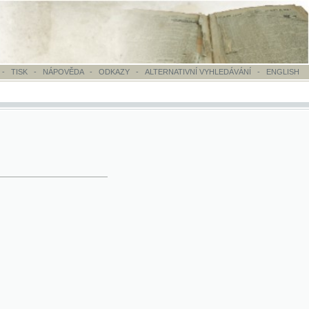
OVĚDA
-
ODKAZY
-
ALTERNATIVNÍ VYHLEDÁVÁNÍ
-
ENGLISH