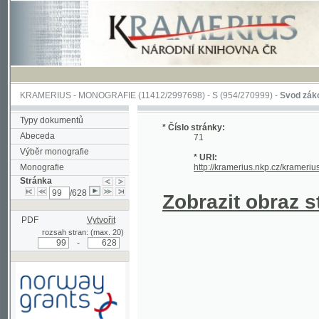
KRAMERIUS
-
MONOGRAFIE
(11412/2997698) -
S (954/270999)
-
Svod zákonův sl
Typy dokumentů
* Číslo stránky:
Abeceda
71
Výběr monografie
* URI:
Monografie
http://kramerius.nkp.cz/kramerius/han
Stránka
/628
Zobrazit obraz strá
PDF
Vytvořit
rozsah stran: (max. 20)
-
Podpořeno grantem z Norska
prostřednictvím Norského