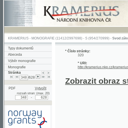
KRAMERIUS
-
MONOGRAFIE
(11412/2997698) -
S (954/270999)
-
Svod zákonův sl
Typy dokumentů
* Číslo stránky:
Abeceda
320
Výběr monografie
* URI:
Monografie
http://kramerius.nkp.cz/kramerius/han
Stránka
/628
Zobrazit obraz strá
PDF
Vytvořit
rozsah stran: (max. 20)
-
Podpořeno grantem z Norska
prostřednictvím Norského