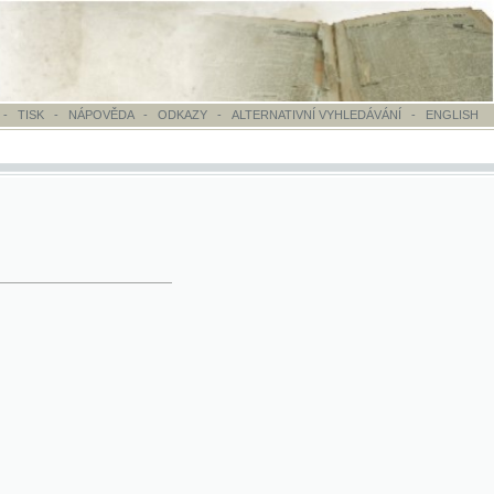
OVĚDA
-
ODKAZY
-
ALTERNATIVNÍ VYHLEDÁVÁNÍ
-
ENGLISH