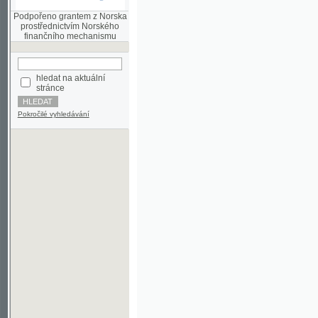
finančního mechanismu
hledat na aktuální
stránce
Pokročilé vyhledávání
©2003-2010
Developed
under GNU GPL
by
Qbizm
,
NKČR
and
KNAV