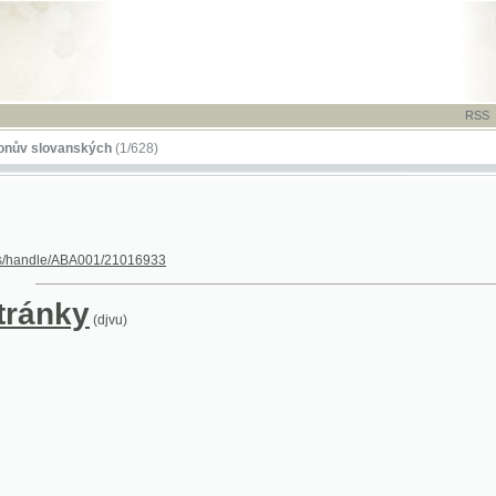
RSS
-
TISK
-
NÁP
ovanských
(1/628)
dle/ABA001/21016933
nky
(djvu)