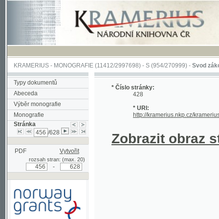
KRAMERIUS
-
MONOGRAFIE
(11412/2997698) -
S (954/270999)
-
Svod zákonův sl
Typy dokumentů
* Číslo stránky:
Abeceda
428
Výběr monografie
* URI:
Monografie
http://kramerius.nkp.cz/kramerius/han
Stránka
/628
Zobrazit obraz strá
PDF
Vytvořit
rozsah stran: (max. 20)
-
Podpořeno grantem z Norska
prostřednictvím Norského