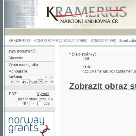
KRAMERIUS
-
MONOGRAFIE
(11412/2997698) -
S (954/270999)
-
Svod zákonův sl
Typy dokumentů
* Číslo stránky:
Abeceda
469
Výběr monografie
* URI:
Monografie
http://kramerius.nkp.cz/kramerius/han
Stránka
/628
Zobrazit obraz strá
PDF
Vytvořit
rozsah stran: (max. 20)
-
Podpořeno grantem z Norska
prostřednictvím Norského