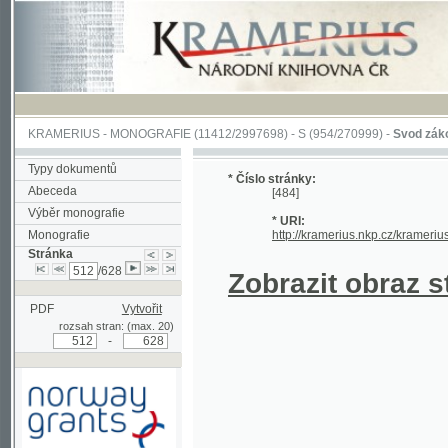
KRAMERIUS
-
MONOGRAFIE
(11412/2997698) -
S (954/270999)
-
Svod zákonův sl
Typy dokumentů
* Číslo stránky:
Abeceda
[484]
Výběr monografie
* URI:
Monografie
http://kramerius.nkp.cz/kramerius/han
Stránka
/628
Zobrazit obraz strá
PDF
Vytvořit
rozsah stran: (max. 20)
-
Podpořeno grantem z Norska
prostřednictvím Norského