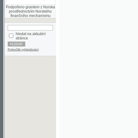
finančního mechanismu
hledat na aktuální
stránce
Pokročilé vyhledávání
©2003-2010
Developed
under GNU GPL
by
Qbizm
,
NKČR
and
KNAV