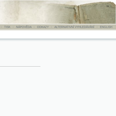
OVĚDA
-
ODKAZY
-
ALTERNATIVNÍ VYHLEDÁVÁNÍ
-
ENGLISH