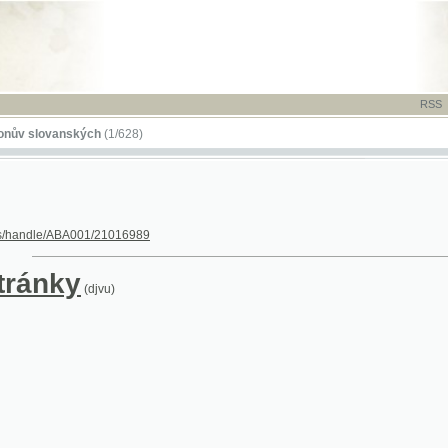
RSS
-
TISK
-
NÁP
ovanských
(1/628)
dle/ABA001/21016989
nky
(djvu)