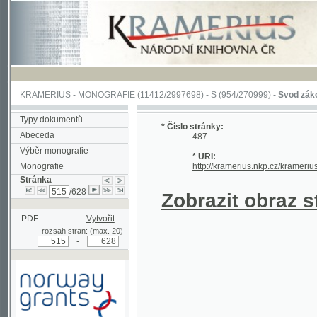
KRAMERIUS
-
MONOGRAFIE
(11412/2997698) -
S (954/270999)
-
Svod zákonův sl
Typy dokumentů
* Číslo stránky:
Abeceda
487
Výběr monografie
* URI:
Monografie
http://kramerius.nkp.cz/kramerius/han
Stránka
/628
Zobrazit obraz strá
PDF
Vytvořit
rozsah stran: (max. 20)
-
Podpořeno grantem z Norska
prostřednictvím Norského