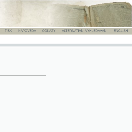
OVĚDA
-
ODKAZY
-
ALTERNATIVNÍ VYHLEDÁVÁNÍ
-
ENGLISH