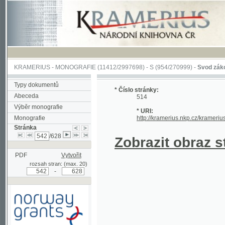
KRAMERIUS
-
MONOGRAFIE
(11412/2997698) -
S (954/270999)
-
Svod zákonův sl
Typy dokumentů
* Číslo stránky:
Abeceda
514
Výběr monografie
* URI:
Monografie
http://kramerius.nkp.cz/kramerius/han
Stránka
/628
Zobrazit obraz strá
PDF
Vytvořit
rozsah stran: (max. 20)
-
Podpořeno grantem z Norska
prostřednictvím Norského