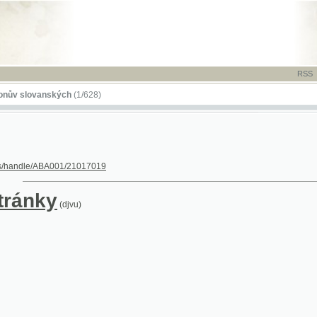
RSS
-
TISK
-
NÁP
ovanských
(1/628)
dle/ABA001/21017019
nky
(djvu)