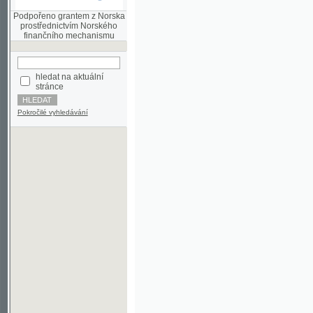
finančního mechanismu
hledat na aktuální
stránce
Pokročilé vyhledávání
©2003-2010
Developed
under GNU GPL
by
Qbizm
,
NKČR
and
KNAV